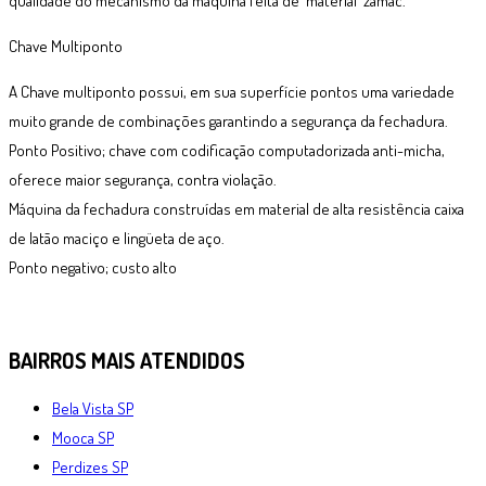
qualidade do mecanismo da maquina feita de material zamac.
Chave Multiponto
A Chave multiponto possui, em sua superfície pontos uma variedade
muito grande de combinações garantindo a segurança da fechadura.
Ponto Positivo; chave com codificação computadorizada anti-micha,
oferece maior segurança, contra violação.
Máquina da fechadura construídas em material de alta resistência caixa
de latão maciço e lingüeta de aço.
Ponto negativo; custo alto
BAIRROS
MAIS ATENDIDOS
Bela Vista SP
Mooca SP
Perdizes SP