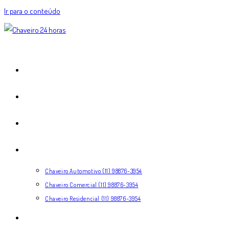
Ir para o conteúdo
HOME
EXPERTISE
COMO FUNCIONA
SERVIÇOS
Chaveiro Automotivo (11) 98876-3954
Chaveiro Comercial (11) 98876-3954
Chaveiro Residencial (11) 98876-3954
CONTATO