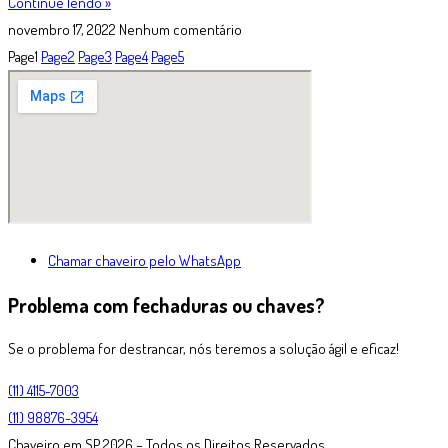
Continue lendo »
novembro 17, 2022
Nenhum comentário
Page
1
Page
2
Page
3
Page
4
Page
5
Chamar chaveiro pelo WhatsApp
Problema com fechaduras ou chaves?
Se o problema for destrancar, nós teremos a solução ágil e eficaz!
(11) 4115-7003
(11) 98876-3954
Chaveiro em SP 2026 – Todos os Direitos Reservados.