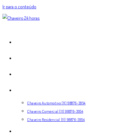
Ir para o conteúdo
HOME
EXPERTISE
COMO FUNCIONA
SERVIÇOS
Chaveiro Automotivo (11) 98876-3954
Chaveiro Comercial (11) 98876-3954
Chaveiro Residencial (11) 98876-3954
CONTATO