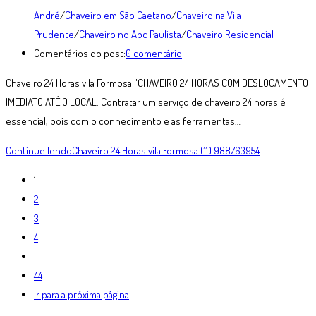
André
/
Chaveiro em São Caetano
/
Chaveiro na Vila
Prudente
/
Chaveiro no Abc Paulista
/
Chaveiro Residencial
Comentários do post:
0 comentário
Chaveiro 24 Horas vila Formosa "CHAVEIRO 24 HORAS COM DESLOCAMENTO
IMEDIATO ATÉ O LOCAL. Contratar um serviço de chaveiro 24 horas é
essencial, pois com o conhecimento e as ferramentas…
Continue lendo
Chaveiro 24 Horas vila Formosa (11) 988763954
1
2
3
4
…
44
Ir para a próxima página