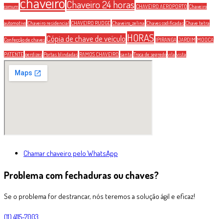
chaveiro
Chaveiro 24 horas
comum
CHAVEIRO AEROPORTO
Chaveiro
automotivo
Chaveiro residencial
CHAVEIRO RUDGE
Chaveiro_zelina
Chaves codificadas
Chave tetra
HORAS
Cópia de chave de veículo
Confecção de chaves
IPIRANGA
JARDIM
MOOCA
PATENTE
perdizes
Portas blindadas
RAMOS CHAVEIRO
santa
Troca de segredo
vila
vista
Chamar chaveiro pelo WhatsApp
Problema com fechaduras ou chaves?
Se o problema for destrancar, nós teremos a solução ágil e eficaz!
(11) 4115-7003