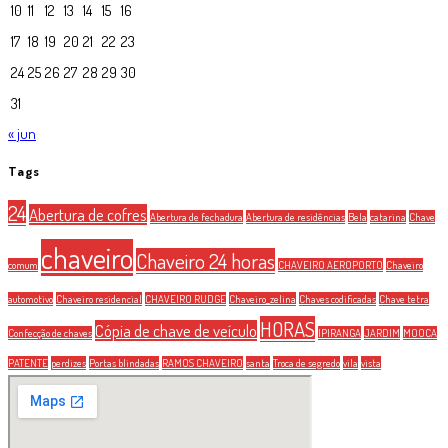
10
11
12
13
14
15
16
17
18
19
20
21
22
23
24
25
26
27
28
29
30
31
« jun
Tags
24
Abertura de cofres
Abertura de fechadura
Abertura de residências
Bela
catarina
Chave
chaveiro
Chaveiro 24 horas
comum
CHAVEIRO AEROPORTO
Chaveiro
automotivo
Chaveiro residencial
CHAVEIRO RUDGE
Chaveiro_zelina
Chaves codificadas
Chave tetra
HORAS
Cópia de chave de veículo
Confecção de chaves
IPIRANGA
JARDIM
MOOCA
PATENTE
perdizes
Portas blindadas
RAMOS CHAVEIRO
santa
Troca de segredo
vila
vista