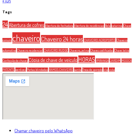
« jun
Tags
24
Abertura de cofres
Abertura de fechadura
Abertura de residências
Bela
catarina
Chave
chaveiro
Chaveiro 24 horas
comum
CHAVEIRO AEROPORTO
Chaveiro
automotivo
Chaveiro residencial
CHAVEIRO RUDGE
Chaveiro_zelina
Chaves codificadas
Chave tetra
HORAS
Cópia de chave de veículo
Confecção de chaves
IPIRANGA
JARDIM
MOOCA
PATENTE
perdizes
Portas blindadas
RAMOS CHAVEIRO
santa
Troca de segredo
vila
vista
Chamar chaveiro pelo WhatsApp