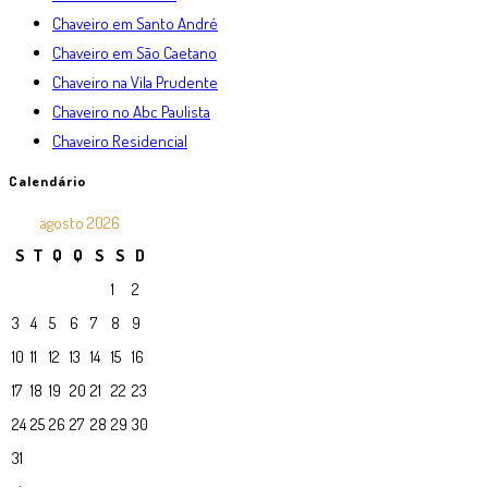
Chaveiro em Santo André
Chaveiro em São Caetano
Chaveiro na Vila Prudente
Chaveiro no Abc Paulista
Chaveiro Residencial
Calendário
agosto 2026
S
T
Q
Q
S
S
D
1
2
3
4
5
6
7
8
9
10
11
12
13
14
15
16
17
18
19
20
21
22
23
24
25
26
27
28
29
30
31